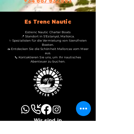
+34 687 932 863
Es Trenc Nautic
Estrenc Nautic Charter Boats
📍 Standort in S'Estanyol, Mallorca.
✨ Spezialisten für die Vermietung von lizenzfreien
Booten.
🚤 Entdecken Sie die Schönheit Mallorcas vom Meer
aus.
📞 Kontaktieren Sie uns, um Ihr nautisches
Abenteuer zu buchen.
Wir sind in