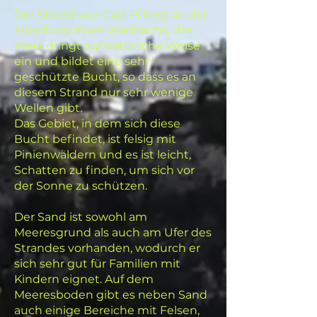
Der Strand von Cala Pi liegt an der
Mündung eines Wildbachs, das
Meer dringt auf natürliche Weise
ein und bildet eine sehr
geschützte Bucht, so dass es an
diesem Strand nur sehr wenige
Wellen gibt.
Das Gebiet, in dem sich diese
Bucht befindet, ist felsig mit
Pinienwäldern und es ist leicht,
Schatten zu finden, um sich vor
der Sonne zu schützen.
Der Sand ist sowohl am
Meeresgrund als auch am Ufer des
Strandes vorhanden, wodurch er
sich sehr gut für Familien mit
Kindern eignet. Auf dem
Meeresboden gibt es neben Sand
auch einige Bereiche mit Felsen,