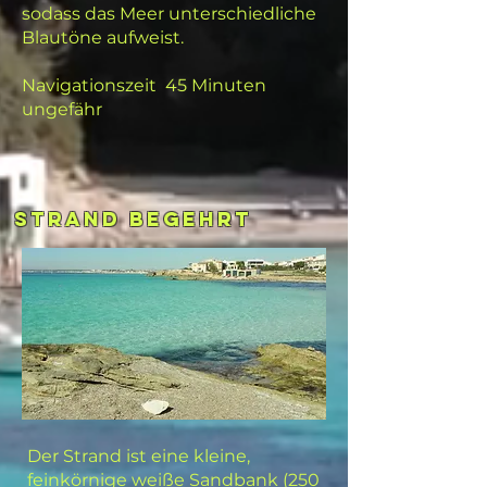
sodass das Meer unterschiedliche
Blautöne aufweist.
Navigationszeit
45 Minuten
ungefähr
STRAND begehrt
Der Strand ist eine kleine,
feinkörnige weiße Sandbank (250