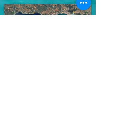
INFORMATIONEN UND
RESERVIERUNGEN UNTER
+34 687 932 863
Es Trenc Nautic
Estrenc Nautic Charter Boats
📍 Standort in S'Estanyol, Mallorca.
✨ Spezialisten für die Vermietung von lizenzfreien
Booten.
🚤 Entdecken Sie die Schönheit Mallorcas vom Meer
aus.
📞 Kontaktieren Sie uns, um Ihr nautisches
Abenteuer zu buchen.