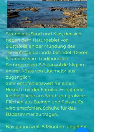
Strand aus Sand und Kies, der sich
neben dem Naturgebiet von
S'Estalella an der Mündung des
Torrente de Garonda befindet. Dieser
Strand ist vom traditionellen
Sommerresort S'Estanyol de Migjorn
an der Küste von Llucmajor aus
zugänglich.
Sehr empfehlenswert für einen
Besuch mit der Familie. Es hat eine
kleine Fläche aus Sand und größere
Flächen aus Steinen und Felsen. Es
wird empfohlen, Schuhe für das
Badezimmer zu tragen.
Navigationszeit
5 Minuten
ungefähr