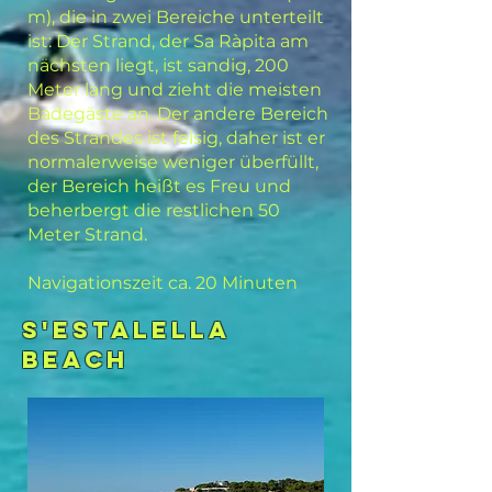
m), die in zwei Bereiche unterteilt
ist: Der Strand, der Sa Ràpita am
nächsten liegt, ist sandig, 200
Meter lang und zieht die meisten
Badegäste an. Der andere Bereich
des Strandes ist felsig, daher ist er
normalerweise weniger überfüllt,
der Bereich heißt es Freu und
beherbergt die restlichen 50
Meter Strand.
Navigationszeit ca. 20 Minuten
s'estalELLa
BEACH